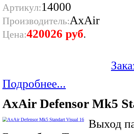
14000
Артикул:
AxAir
Производитель:
420026
руб
Цена:
.
Зака
Подробнее...
AxAir Defensor Mk5 St
Выход па