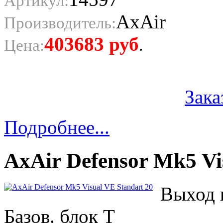
Артикул:
AxAir
Производитель:
403683
руб
Цена:
.
Зака
Подробнее...
AxAir Defensor Mk5 Vi
Выход п
Базов. блок T